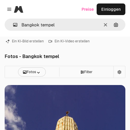
Magnific
Preise
Einloggen
Close menu
Löschen
Nach B
Ein KI-Bild erstellen
Ein KI-Video erstellen
Fotos - Bangkok tempel
Fotos
Filter