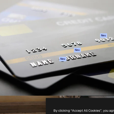
attform, um deine beste
Spaces
Academy
klichen. Mehr als 1 Million
KI-Assistent
Dokumentation
er Kreativen, Unternehmen,
KI-Bildgenerator
Support
Studios.
KI-Videogenerator
AGB
KI-
Datenschutzerkl
Stimmengenerator
Originale
Neu
Stock-Inhalte
Cookie-Richtlinie
MCP für
Vertrauenszentr
Neu
Claude/ChatGPT
Partner
Agenten
Neu
Unternehmen
API
Mobile App
Alle Magnific-Tools
-
2026
Freepik Company S.L.U.
Alle Rechte vorbehalten
.
By clicking “Accept All Cookies”, you ag