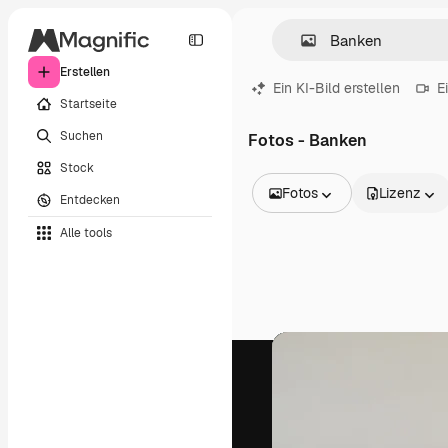
Erstellen
Ein KI-Bild erstellen
E
Startseite
Suchen
Fotos - Banken
Stock
Fotos
Lizenz
Entdecken
Alle Bilder
Alle tools
Vektoren
Illustrationen
Fotos
PSD
Vorlagen
Mockups
Videos
Filmmaterial
Motion Graphics
Videovorlagen
Icons
3D-Modelle
Schriftarten