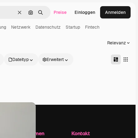
Preise
Einloggen
Anmelden
Löschen
Nach Bild suchen
Suchen
ung
Netzwerk
Datenschutz
Startup
Fintech
Relevanz
Dateityp
Erweitert
Unternehmen
Kontakt