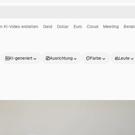
in KI-Video erstellen
Geld
Dollar
Euro
Cloud
Meeting
Berat
KI-generiert
Ausrichtung
Farbe
Leute
Produkte
Loslegen