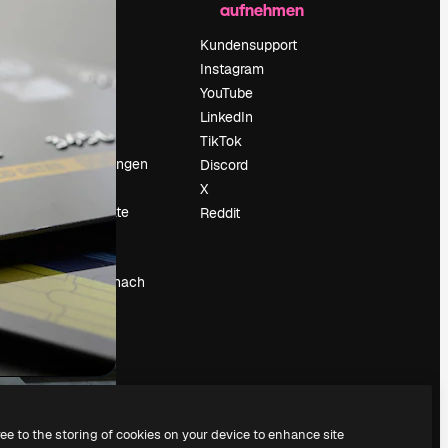
aufnehmen
Preise
Über uns
Kundensupport
Reviews
Instagram
Karriere
YouTube
ärung
Suchtrends
LinkedIn
Blog
TikTok
Veranstaltungen
Discord
um
Slidesgo
X
Deine Inhalte
Reddit
verkaufen
Pressesaal
Suchst du nach
magnific.ai
ree to the storing of cookies on your device to enhance site