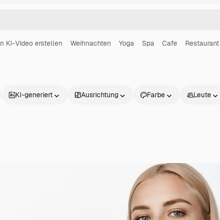
in KI-Video erstellen
Weihnachten
Yoga
Spa
Cafe
Restaurant
KI-generiert
Ausrichtung
Farbe
Leute
Produkte
Loslegen