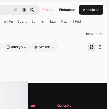
Preise
Einloggen
Anmelden
Löschen
Nach Bild suchen
Suchen
Winter
Strand
Sommer
Natur
Frau im kleid
Relevanz
Dateityp
Erweitert
Unternehmen
Kontakt