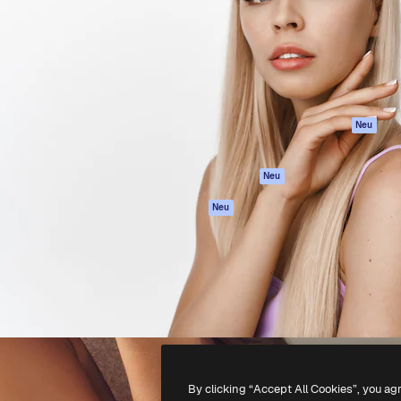
attform, um deine beste
Spaces
Academy
klichen. Mehr als 1 Million
KI-Assistent
Dokumentation
er Kreativen, Unternehmen,
KI-Bildgenerator
Support
Studios.
KI-Videogenerator
AGB
KI-
Datenschutzerkl
Stimmengenerator
Originale
Neu
Stock-Inhalte
Cookie-Richtlinie
MCP für
Vertrauenszentr
Neu
Claude/ChatGPT
Partner
Agenten
Neu
Unternehmen
API
Mobile App
Alle Magnific-Tools
-
2026
Freepik Company S.L.U.
Alle Rechte vorbehalten
.
By clicking “Accept All Cookies”, you ag