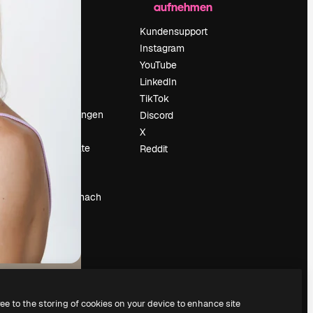
aufnehmen
Preise
Über uns
Kundensupport
Reviews
Instagram
Karriere
YouTube
ärung
Suchtrends
LinkedIn
Blog
TikTok
Veranstaltungen
Discord
um
Slidesgo
X
Deine Inhalte
Reddit
verkaufen
Pressesaal
Suchst du nach
magnific.ai
ree to the storing of cookies on your device to enhance site