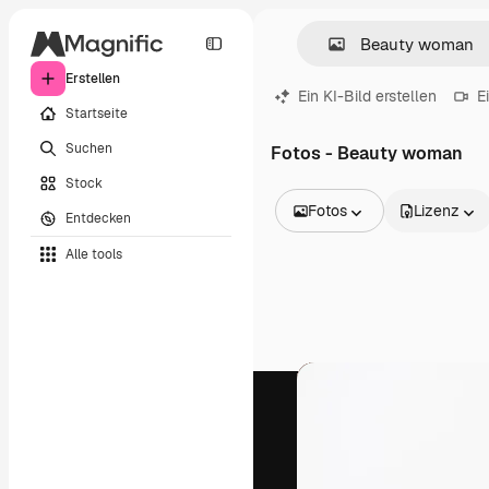
Erstellen
Ein KI-Bild erstellen
E
Startseite
Suchen
Fotos - Beauty woman
Stock
Fotos
Lizenz
Entdecken
Alle Bilder
Alle tools
Vektoren
Illustrationen
Fotos
PSD
Vorlagen
Mockups
Videos
Filmmaterial
Motion Graphics
Videovorlagen
Icons
3D-Modelle
Schriftarten