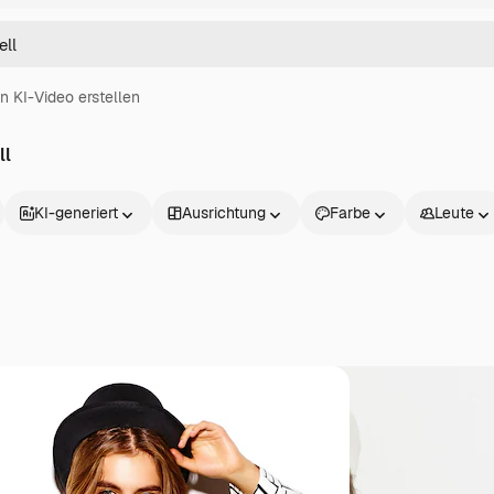
in KI-Video erstellen
ll
KI-generiert
Ausrichtung
Farbe
Leute
Produkte
Loslegen