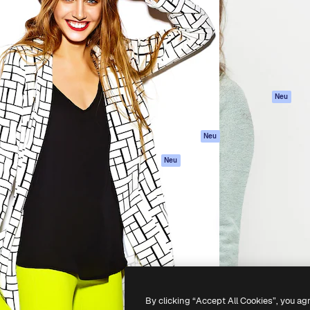
attform, um deine beste
Spaces
Academy
klichen. Mehr als 1 Million
KI-Assistent
Dokumentation
er Kreativen, Unternehmen,
KI-Bildgenerator
Support
Studios.
KI-Videogenerator
AGB
KI-
Datenschutzerkl
Stimmengenerator
Originale
Neu
Stock-Inhalte
Cookie-Richtlinie
MCP für
Vertrauenszentr
Neu
Claude/ChatGPT
Partner
Agenten
Neu
Unternehmen
API
Mobile App
Alle Magnific-Tools
-
2026
Freepik Company S.L.U.
Alle Rechte vorbehalten
.
By clicking “Accept All Cookies”, you ag