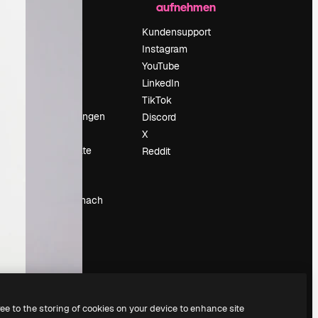
aufnehmen
Preise
Über uns
Kundensupport
Reviews
Instagram
Karriere
YouTube
ärung
Suchtrends
LinkedIn
Blog
TikTok
Veranstaltungen
Discord
um
Slidesgo
X
Deine Inhalte
Reddit
verkaufen
Pressesaal
Suchst du nach
magnific.ai
ree to the storing of cookies on your device to enhance site