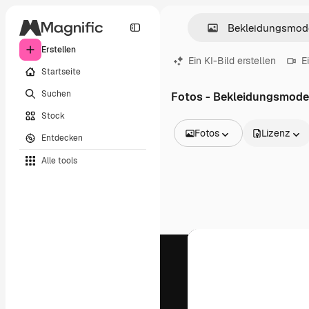
Erstellen
Ein KI-Bild erstellen
E
Startseite
Suchen
Fotos - Bekleidungsmode
Stock
Fotos
Lizenz
Entdecken
Alle Bilder
Alle tools
Vektoren
Illustrationen
Fotos
PSD
Vorlagen
Mockups
Videos
Filmmaterial
Motion Graphics
Videovorlagen
Icons
3D-Modelle
Schriftarten