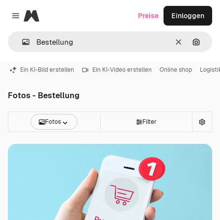
Magnific
Preise
Einloggen
Close menu
Löschen
Nach B
Ein KI-Bild erstellen
Ein KI-Video erstellen
Online shop
Logisti
Fotos - Bestellung
Fotos
Filter