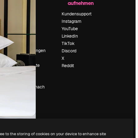
aufnehmen
Preise
Über uns
Kundensupport
Reviews
Instagram
Karriere
YouTube
ärung
Suchtrends
LinkedIn
Blog
TikTok
Veranstaltungen
Discord
um
Slidesgo
X
Deine Inhalte
Reddit
verkaufen
Pressesaal
Suchst du nach
magnific.ai
ree to the storing of cookies on your device to enhance site