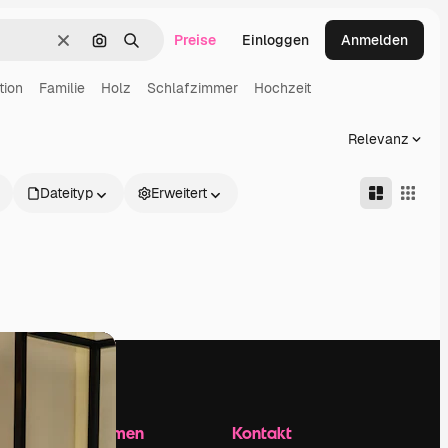
Preise
Einloggen
Anmelden
Löschen
Nach Bild suchen
Suchen
tion
Familie
Holz
Schlafzimmer
Hochzeit
Relevanz
Dateityp
Erweitert
Unternehmen
Kontakt