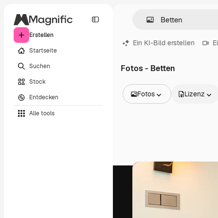
Erstellen
Ein KI-Bild erstellen
E
Startseite
Suchen
Fotos - Betten
Stock
Fotos
Lizenz
Entdecken
Alle Bilder
Alle tools
Vektoren
Illustrationen
Fotos
PSD
Vorlagen
Mockups
Videos
Filmmaterial
Motion Graphics
Videovorlagen
Icons
3D-Modelle
Schriftarten