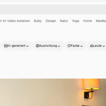
in KI-Video erstellen
Baby
Design
Natur
Yoga
Home
Medita
KI-generiert
Ausrichtung
Farbe
Leute
Produkte
Loslegen