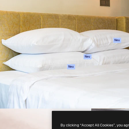
attform, um deine beste
Spaces
Academy
klichen. Mehr als 1 Million
KI-Assistent
Dokumentation
er Kreativen, Unternehmen,
KI-Bildgenerator
Support
Studios.
KI-Videogenerator
AGB
KI-
Datenschutzerkl
Stimmengenerator
Originale
Neu
Stock-Inhalte
Cookie-Richtlinie
MCP für
Vertrauenszentr
Neu
Claude/ChatGPT
Partner
Agenten
Neu
Unternehmen
API
Mobile App
Alle Magnific-Tools
-
2026
Freepik Company S.L.U.
Alle Rechte vorbehalten
.
By clicking “Accept All Cookies”, you ag