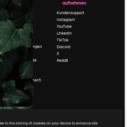
aufnehmen
Preise
Über uns
Kundensupport
Reviews
Instagram
Karriere
YouTube
ärung
Suchtrends
LinkedIn
Blog
TikTok
Veranstaltungen
Discord
um
Slidesgo
X
Deine Inhalte
Reddit
verkaufen
Pressesaal
Suchst du nach
magnific.ai
ree to the storing of cookies on your device to enhance site