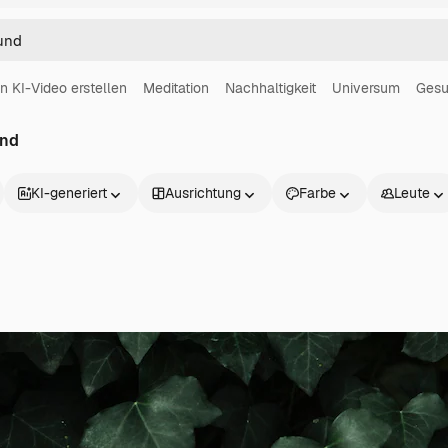
in KI-Video erstellen
Meditation
Nachhaltigkeit
Universum
Gesu
und
KI-generiert
Ausrichtung
Farbe
Leute
Produkte
Loslegen