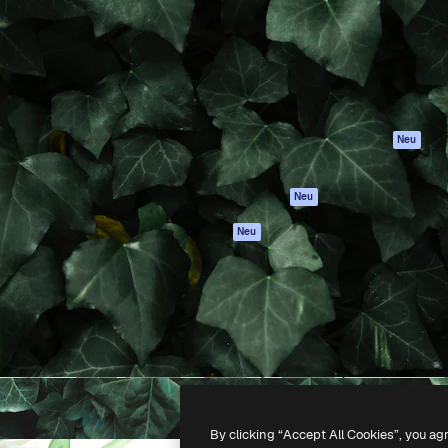
attform, um deine beste
Spaces
Academy
klichen. Mehr als 1 Million
KI-Assistent
Dokumentation
er Kreativen, Unternehmen,
KI-Bildgenerator
Support
Studios.
KI-Videogenerator
AGB
KI-
Datenschutzerkl
Stimmengenerator
Originale
Neu
Stock-Inhalte
Cookie-Richtlinie
MCP für
Vertrauenszentr
Neu
Claude/ChatGPT
Partner
Agenten
Neu
Unternehmen
API
Mobile App
Alle Magnific-Tools
-
2026
Freepik Company S.L.U.
Alle Rechte vorbehalten
.
By clicking “Accept All Cookies”, you ag