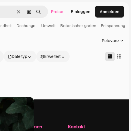
Preise
Einloggen
Anmelden
Löschen
Nach Bild suchen
Suchen
ndheit
Dschungel
Umwelt
Botanischer garten
Entspannung
Relevanz
Dateityp
Erweitert
Unternehmen
Kontakt