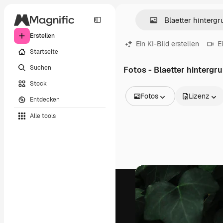
Erstellen
Ein KI-Bild erstellen
E
Startseite
Suchen
Fotos - Blaetter hintergr
Stock
Fotos
Lizenz
Entdecken
Alle Bilder
Alle tools
Vektoren
Illustrationen
Fotos
PSD
Vorlagen
Mockups
Videos
Filmmaterial
Motion Graphics
Videovorlagen
Icons
3D-Modelle
Schriftarten