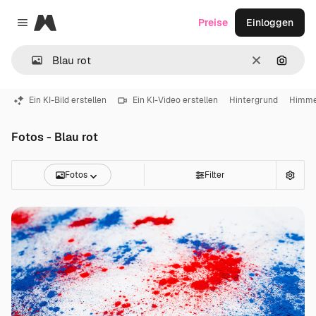
Magnific
Preise
Einloggen
Close menu
Löschen
Nach B
Ein KI-Bild erstellen
Ein KI-Video erstellen
Hintergrund
Himme
Fotos - Blau rot
Fotos
Filter