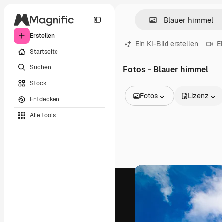
Erstellen
Ein KI-Bild erstellen
E
Startseite
Suchen
Fotos - Blauer himmel
Stock
Fotos
Lizenz
Entdecken
Alle Bilder
Alle tools
Vektoren
Illustrationen
Fotos
PSD
Vorlagen
Mockups
Videos
Filmmaterial
Motion Graphics
Videovorlagen
Icons
3D-Modelle
Schriftarten