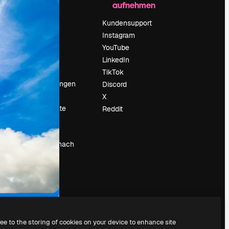
aufnehmen
Preise
Über uns
Kundensupport
Reviews
Instagram
Karriere
YouTube
ärung
Suchtrends
LinkedIn
Blog
TikTok
Veranstaltungen
Discord
um
Slidesgo
X
Deine Inhalte
Reddit
verkaufen
Pressesaal
Suchst du nach
magnific.ai
ree to the storing of cookies on your device to enhance site