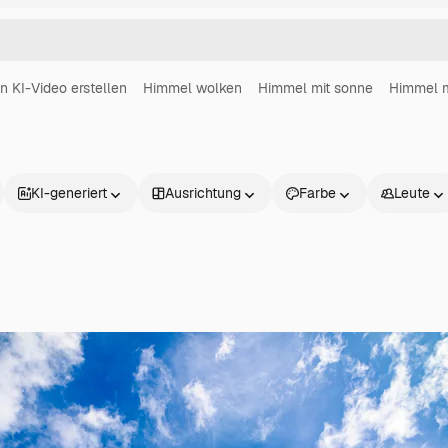
in KI-Video erstellen
Himmel wolken
Himmel mit sonne
Himmel m
KI-generiert
Ausrichtung
Farbe
Leute
Produkte
Loslegen