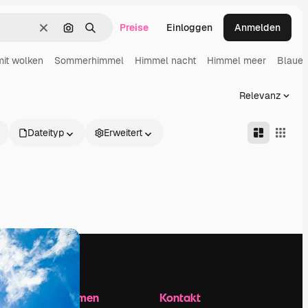
Preise
Einloggen
Anmelden
Löschen
Nach Bild suchen
Suchen
it wolken
Sommerhimmel
Himmel nacht
Himmel meer
Blauer
Relevanz
Dateityp
Erweitert
Unternehmen
Kontakt