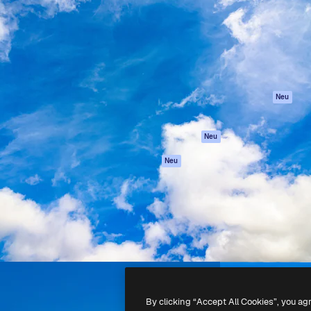
attform, um deine beste
Spaces
Academy
klichen. Mehr als 1 Million
KI-Assistent
Dokumentation
er Kreativen, Unternehmen,
KI-Bildgenerator
Support
Studios.
KI-Videogenerator
AGB
KI-
Datenschutzerkl
Stimmengenerator
Originale
Neu
Stock-Inhalte
Cookie-Richtlinie
MCP für
Vertrauenszentr
Neu
Claude/ChatGPT
Partner
Agenten
Neu
Unternehmen
API
Mobile App
Alle Magnific-Tools
-
2026
Freepik Company S.L.U.
Alle Rechte vorbehalten
.
By clicking “Accept All Cookies”, you ag