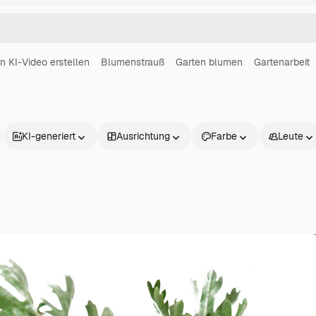
in KI-Video erstellen
Blumenstrauß
Garten blumen
Gartenarbeit
KI-generiert
Ausrichtung
Farbe
Leute
Produkte
Loslegen