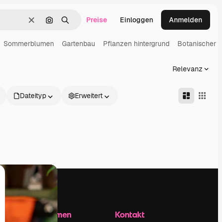
Preise
Einloggen
Anmelden
Löschen
Nach Bild suchen
Suchen
Sommerblumen
Gartenbau
Pflanzen hintergrund
Botanischer g
Relevanz
Dateityp
Erweitert
Unternehmen
Kontakt