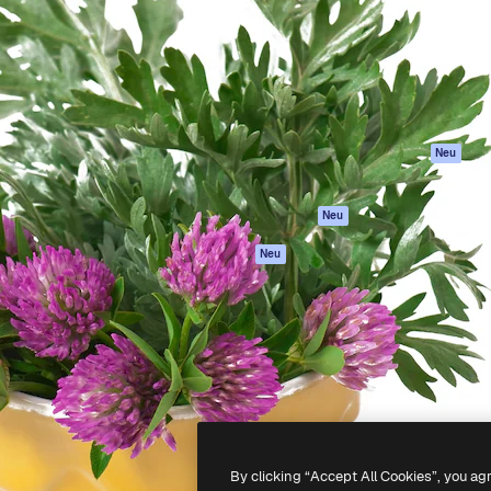
attform, um deine beste
Spaces
Academy
klichen. Mehr als 1 Million
KI-Assistent
Dokumentation
er Kreativen, Unternehmen,
KI-Bildgenerator
Support
Studios.
KI-Videogenerator
AGB
KI-
Datenschutzerkl
Stimmengenerator
Originale
Neu
Stock-Inhalte
Cookie-Richtlinie
MCP für
Vertrauenszentr
Neu
Claude/ChatGPT
Partner
Agenten
Neu
Unternehmen
API
Mobile App
Alle Magnific-Tools
-
2026
Freepik Company S.L.U.
Alle Rechte vorbehalten
.
By clicking “Accept All Cookies”, you ag