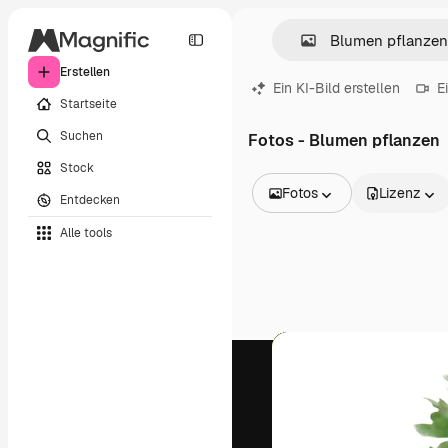
Erstellen
Ein KI-Bild erstellen
E
Startseite
Suchen
Fotos - Blumen pflanzen
Stock
Fotos
Lizenz
Entdecken
Alle Bilder
Alle tools
Vektoren
Illustrationen
Fotos
PSD
Vorlagen
Mockups
Videos
Filmmaterial
Motion Graphics
Videovorlagen
Icons
3D-Modelle
Schriftarten