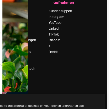
aufnehmen
Preise
Über uns
Kundensupport
Reviews
Instagram
Karriere
YouTube
ärung
Suchtrends
LinkedIn
Blog
TikTok
Veranstaltungen
Discord
um
Slidesgo
X
Deine Inhalte
Reddit
verkaufen
Pressesaal
Suchst du nach
magnific.ai
ree to the storing of cookies on your device to enhance site