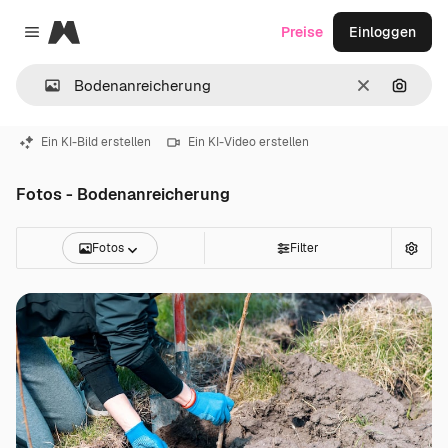
Magnific
Preise
Einloggen
Close menu
Löschen
Nach B
Ein KI-Bild erstellen
Ein KI-Video erstellen
Fotos - Bodenanreicherung
Fotos
Filter