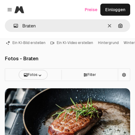
Magnific
Preise
Einloggen
Close menu
Löschen
Nach B
Ein KI-Bild erstellen
Ein KI-Video erstellen
Hintergrund
Winter
Fotos - Braten
Fotos
Filter