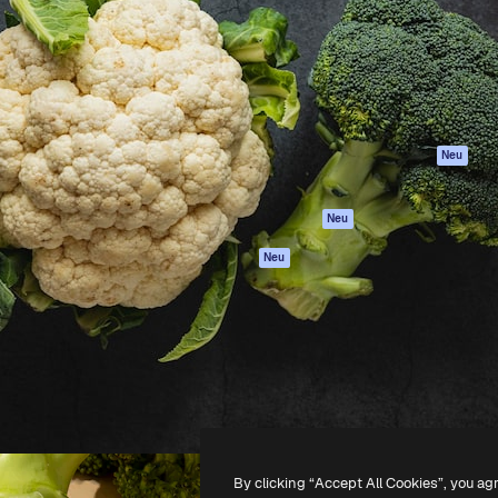
attform, um deine beste
Spaces
Academy
klichen. Mehr als 1 Million
KI-Assistent
Dokumentation
er Kreativen, Unternehmen,
KI-Bildgenerator
Support
Studios.
KI-Videogenerator
AGB
KI-
Datenschutzerkl
Stimmengenerator
Originale
Neu
Stock-Inhalte
Cookie-Richtlinie
MCP für
Vertrauenszentr
Neu
Claude/ChatGPT
Partner
Agenten
Neu
Unternehmen
API
Mobile App
Alle Magnific-Tools
-
2026
Freepik Company S.L.U.
Alle Rechte vorbehalten
.
By clicking “Accept All Cookies”, you ag