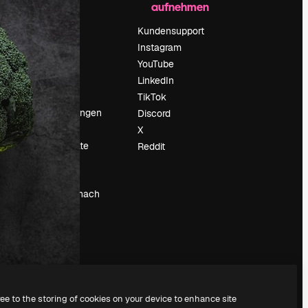
aufnehmen
Preise
Über uns
Kundensupport
Reviews
Instagram
Karriere
YouTube
ärung
Suchtrends
LinkedIn
Blog
TikTok
Veranstaltungen
Discord
um
Slidesgo
X
Deine Inhalte
Reddit
verkaufen
Pressesaal
Suchst du nach
magnific.ai
ree to the storing of cookies on your device to enhance site