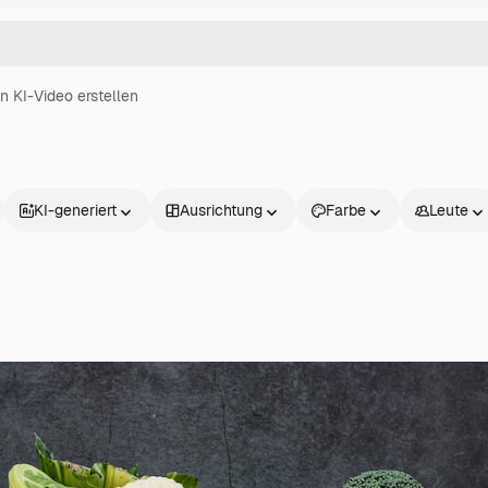
in KI-Video erstellen
KI-generiert
Ausrichtung
Farbe
Leute
Produkte
Loslegen