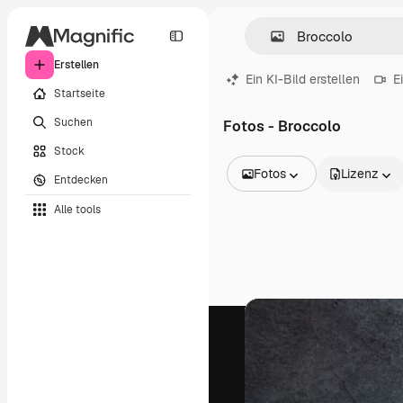
Erstellen
Ein KI-Bild erstellen
E
Startseite
Suchen
Fotos - Broccolo
Stock
Fotos
Lizenz
Entdecken
Alle Bilder
Alle tools
Vektoren
Illustrationen
Fotos
PSD
Vorlagen
Mockups
Videos
Filmmaterial
Motion Graphics
Videovorlagen
Icons
3D-Modelle
Schriftarten