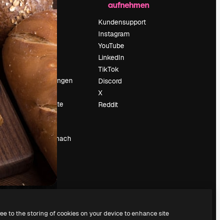
aufnehmen
Preise
Über uns
Kundensupport
Reviews
Instagram
Karriere
YouTube
ärung
Suchtrends
LinkedIn
Blog
TikTok
Veranstaltungen
Discord
um
Slidesgo
X
Deine Inhalte
Reddit
verkaufen
Pressesaal
Suchst du nach
magnific.ai
ree to the storing of cookies on your device to enhance site