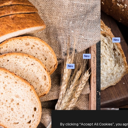
attform, um deine beste
Spaces
Academy
klichen. Mehr als 1 Million
KI-Assistent
Dokumentation
er Kreativen, Unternehmen,
KI-Bildgenerator
Support
Studios.
KI-Videogenerator
AGB
KI-
Datenschutzerkl
Stimmengenerator
Originale
Neu
Stock-Inhalte
Cookie-Richtlinie
MCP für
Vertrauenszentr
Neu
Claude/ChatGPT
Partner
Agenten
Neu
Unternehmen
API
Mobile App
Alle Magnific-Tools
-
2026
Freepik Company S.L.U.
Alle Rechte vorbehalten
.
By clicking “Accept All Cookies”, you ag