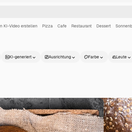
in KI-Video erstellen
Pizza
Cafe
Restaurant
Dessert
Sonnenb
KI-generiert
Ausrichtung
Farbe
Leute
Produkte
Loslegen