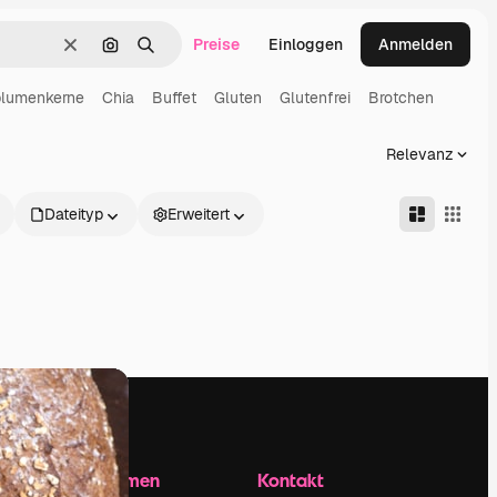
Preise
Einloggen
Anmelden
Löschen
Nach Bild suchen
Suchen
lumenkerne
Chia
Buffet
Gluten
Glutenfrei
Brotchen
Relevanz
Dateityp
Erweitert
Unternehmen
Kontakt