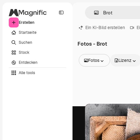
Erstellen
Ein KI-Bild erstellen
E
Startseite
Suchen
Fotos - Brot
Stock
Fotos
Lizenz
Entdecken
Alle Bilder
Alle tools
Vektoren
Illustrationen
Fotos
PSD
Vorlagen
Mockups
Videos
Filmmaterial
Motion Graphics
Videovorlagen
Icons
3D-Modelle
Schriftarten