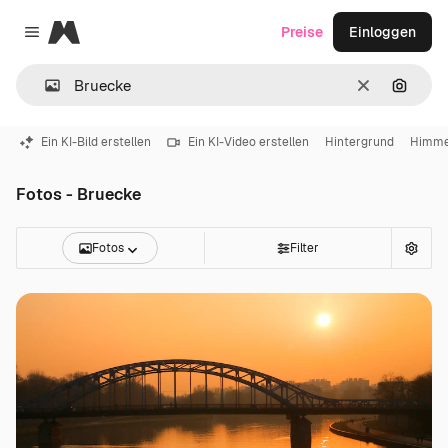
Magnific
Preise
Einloggen
Close menu
Löschen
Nach B
Ein KI-Bild erstellen
Ein KI-Video erstellen
Hintergrund
Himme
Fotos - Bruecke
Fotos
Filter