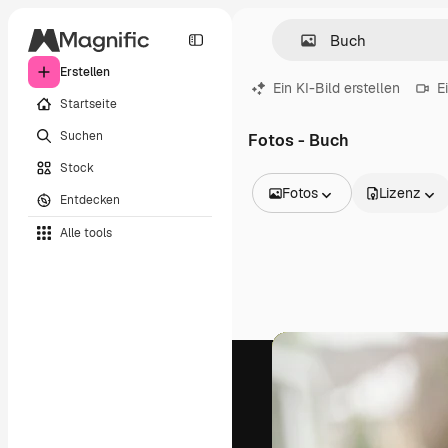
Erstellen
Ein KI-Bild erstellen
E
Startseite
Suchen
Fotos - Buch
Stock
Fotos
Lizenz
Entdecken
Alle Bilder
Alle tools
Vektoren
Illustrationen
Fotos
PSD
Vorlagen
Mockups
Videos
Filmmaterial
Motion Graphics
Videovorlagen
Icons
3D-Modelle
Schriftarten