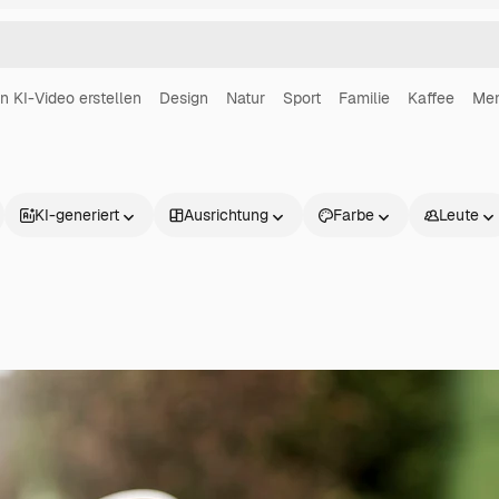
in KI-Video erstellen
Design
Natur
Sport
Familie
Kaffee
Me
KI-generiert
Ausrichtung
Farbe
Leute
Produkte
Loslegen