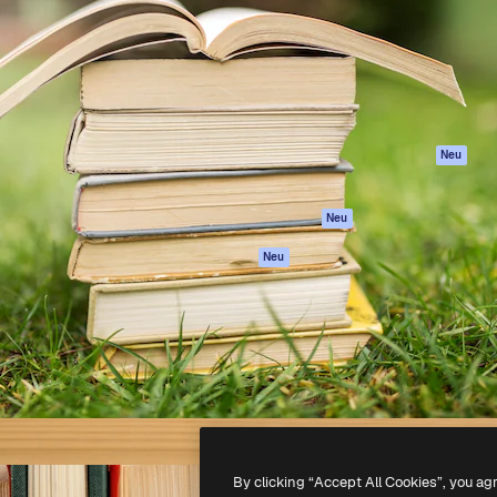
attform, um deine beste
Spaces
Academy
klichen. Mehr als 1 Million
KI-Assistent
Dokumentation
er Kreativen, Unternehmen,
KI-Bildgenerator
Support
Studios.
KI-Videogenerator
AGB
KI-
Datenschutzerkl
Stimmengenerator
Originale
Neu
Stock-Inhalte
Cookie-Richtlinie
MCP für
Vertrauenszentr
Neu
Claude/ChatGPT
Partner
Agenten
Neu
Unternehmen
API
Mobile App
Alle Magnific-Tools
-
2026
Freepik Company S.L.U.
Alle Rechte vorbehalten
.
By clicking “Accept All Cookies”, you ag