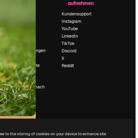
aufnehmen
Preise
Über uns
Kundensupport
Reviews
Instagram
Karriere
YouTube
ärung
Suchtrends
LinkedIn
Blog
TikTok
Veranstaltungen
Discord
um
Slidesgo
X
Deine Inhalte
Reddit
verkaufen
Pressesaal
Suchst du nach
magnific.ai
ree to the storing of cookies on your device to enhance site