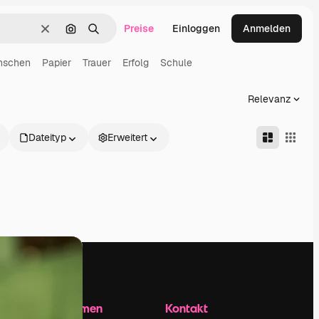
Preise
Einloggen
Anmelden
Löschen
Nach Bild suchen
Suchen
nschen
Papier
Trauer
Erfolg
Schule
Relevanz
Dateityp
Erweitert
Unternehmen
Kontakt