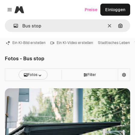
Magnific
Preise
Einloggen
Close menu
Löschen
Nach B
Ein KI-Bild erstellen
Ein KI-Video erstellen
Stadtisches Leben
Fotos - Bus stop
Fotos
Filter