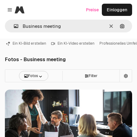
Magnific
Preise
Einloggen
Close menu
Löschen
Nach B
Ein KI-Bild erstellen
Ein KI-Video erstellen
Professionelles Umfe
Fotos - Business meeting
Fotos
Filter