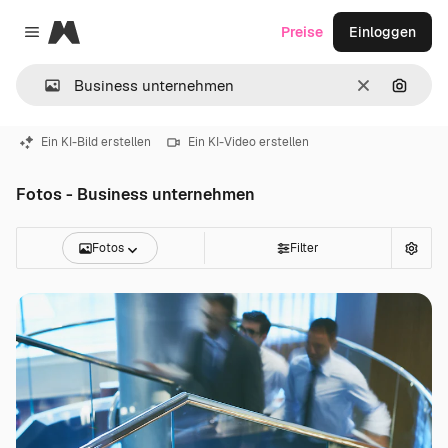
Magnific
Preise
Einloggen
Close menu
Löschen
Nach B
Ein KI-Bild erstellen
Ein KI-Video erstellen
Fotos - Business unternehmen
Fotos
Filter