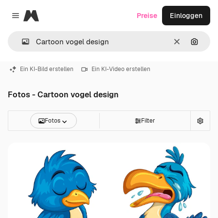
Magnific
Preise
Einloggen
Close menu
Löschen
Nach B
Ein KI-Bild erstellen
Ein KI-Video erstellen
Fotos - Cartoon vogel design
Fotos
Filter