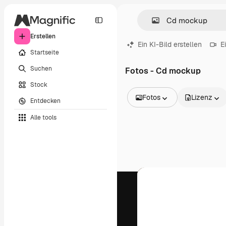
Erstellen
Ein KI-Bild erstellen
E
Startseite
Suchen
Fotos - Cd mockup
Stock
Fotos
Lizenz
Entdecken
Alle Bilder
Alle tools
Vektoren
Illustrationen
Fotos
PSD
Vorlagen
Mockups
Videos
Filmmaterial
Motion Graphics
Videovorlagen
Icons
3D-Modelle
Schriftarten