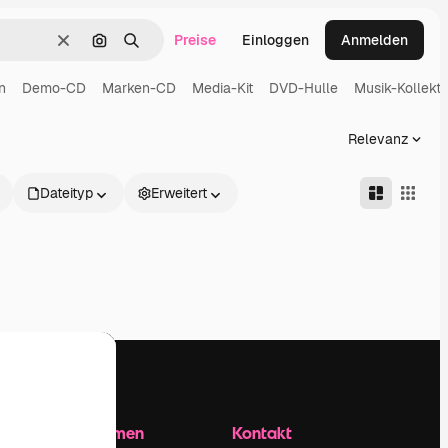
Preise
Einloggen
Anmelden
Löschen
Nach Bild suchen
Suchen
n
Demo-CD
Marken-CD
Media-Kit
DVD-Hulle
Musik-Kollekti
Relevanz
Dateityp
Erweitert
Unternehmen
Kontakt