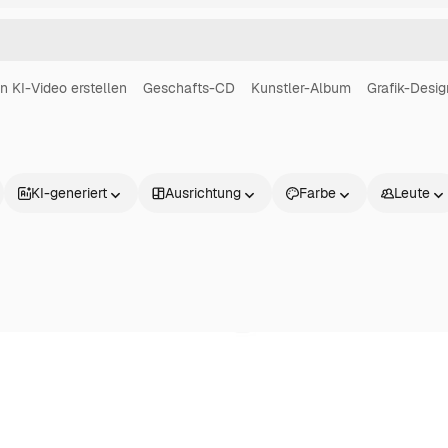
in KI-Video erstellen
Geschafts-CD
Kunstler-Album
Grafik-Desig
KI-generiert
Ausrichtung
Farbe
Leute
Produkte
Loslegen