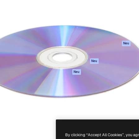
attform, um deine beste
Spaces
Academy
klichen. Mehr als 1 Million
KI-Assistent
Dokumentation
er Kreativen, Unternehmen,
KI-Bildgenerator
Support
Studios.
KI-Videogenerator
AGB
KI-
Datenschutzerkl
Stimmengenerator
Originale
Neu
Stock-Inhalte
Cookie-Richtlinie
MCP für
Vertrauenszentr
Neu
Claude/ChatGPT
Partner
Agenten
Neu
Unternehmen
API
Mobile App
Alle Magnific-Tools
-
2026
Freepik Company S.L.U.
Alle Rechte vorbehalten
.
By clicking “Accept All Cookies”, you ag