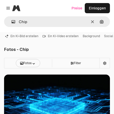
Magnific
Preise
Einloggen
Close menu
Löschen
Nach B
Ein KI-Bild erstellen
Ein KI-Video erstellen
Background
Social
Fotos - Chip
Fotos
Filter