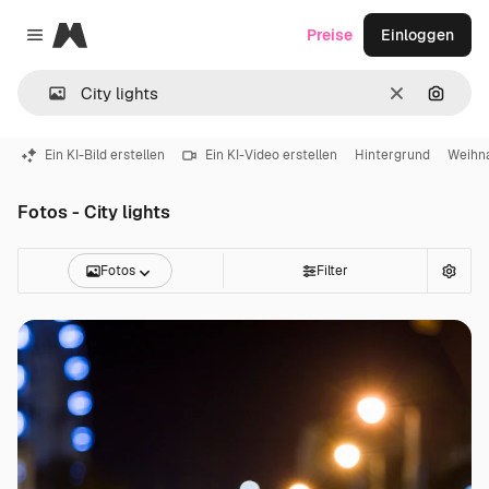
Magnific
Preise
Einloggen
Close menu
Löschen
Nach B
Ein KI-Bild erstellen
Ein KI-Video erstellen
Hintergrund
Weihn
Fotos - City lights
Fotos
Filter