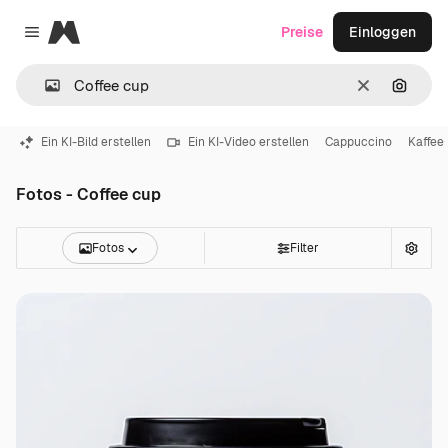
Magnific
Preise
Einloggen
Close menu
Löschen
Nach B
Ein KI-Bild erstellen
Ein KI-Video erstellen
Cappuccino
Kaffee 
Fotos - Coffee cup
Fotos
Filter