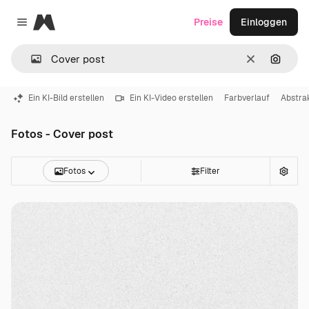
Magnific
Preise
Einloggen
Close menu
Löschen
Nach B
Ein KI-Bild erstellen
Ein KI-Video erstellen
Farbverlauf
Abstra
Fotos - Cover post
Fotos
Filter