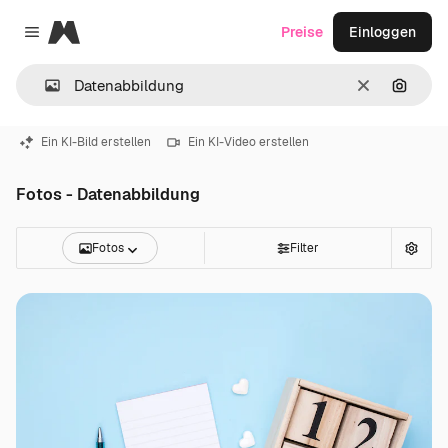
Magnific
Preise
Einloggen
Close menu
Löschen
Nach B
Ein KI-Bild erstellen
Ein KI-Video erstellen
Fotos - Datenabbildung
Fotos
Filter