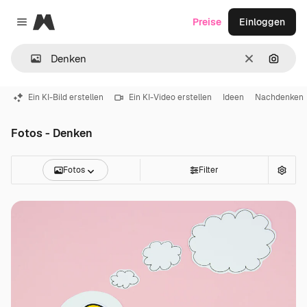
Magnific
Preise
Einloggen
Close menu
Löschen
Nach B
Ein KI-Bild erstellen
Ein KI-Video erstellen
Ideen
Nachdenken
Fotos - Denken
Fotos
Filter