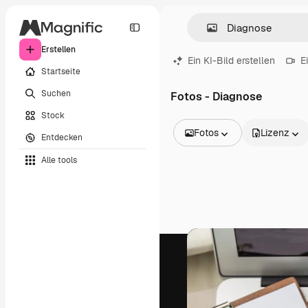
Erstellen
Ein KI-Bild erstellen
E
Startseite
Suchen
Fotos - Diagnose
Stock
Fotos
Lizenz
Entdecken
Alle Bilder
Alle tools
Vektoren
Illustrationen
Fotos
PSD
Vorlagen
Mockups
Videos
Filmmaterial
Motion Graphics
Videovorlagen
Icons
3D-Modelle
Schriftarten