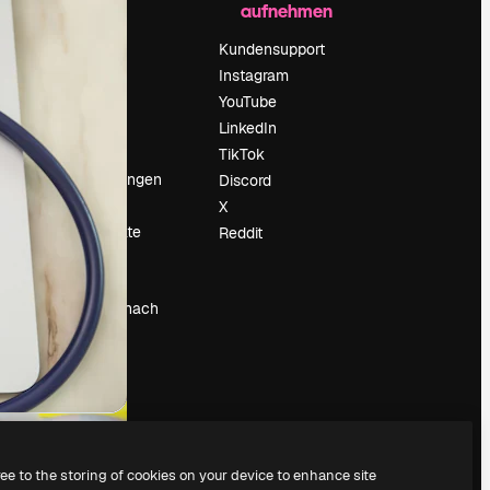
aufnehmen
Preise
Über uns
Kundensupport
Reviews
Instagram
Karriere
YouTube
ärung
Suchtrends
LinkedIn
Blog
TikTok
Veranstaltungen
Discord
um
Slidesgo
X
Deine Inhalte
Reddit
verkaufen
Pressesaal
Suchst du nach
magnific.ai
ree to the storing of cookies on your device to enhance site