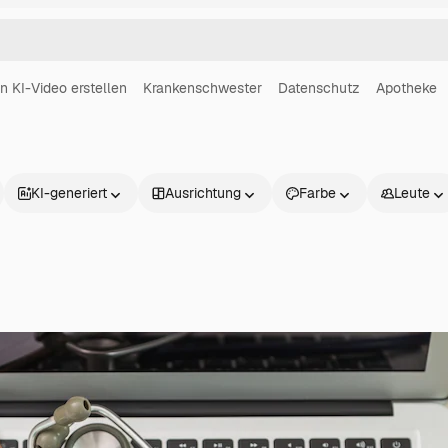
in KI-Video erstellen
Krankenschwester
Datenschutz
Apotheke
KI-generiert
Ausrichtung
Farbe
Leute
Produkte
Loslegen