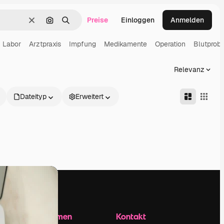
Preise
Einloggen
Anmelden
Löschen
Nach Bild suchen
Suchen
Labor
Arztpraxis
Impfung
Medikamente
Operation
Blutprob
Relevanz
Dateityp
Erweitert
Unternehmen
Kontakt