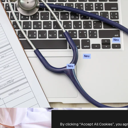
attform, um deine beste
Spaces
Academy
klichen. Mehr als 1 Million
KI-Assistent
Dokumentation
er Kreativen, Unternehmen,
KI-Bildgenerator
Support
Studios.
KI-Videogenerator
AGB
KI-
Datenschutzerkl
Stimmengenerator
Originale
Neu
Stock-Inhalte
Cookie-Richtlinie
MCP für
Vertrauenszentr
Neu
Claude/ChatGPT
Partner
Agenten
Neu
Unternehmen
API
Mobile App
Alle Magnific-Tools
-
2026
Freepik Company S.L.U.
Alle Rechte vorbehalten
.
By clicking “Accept All Cookies”, you ag