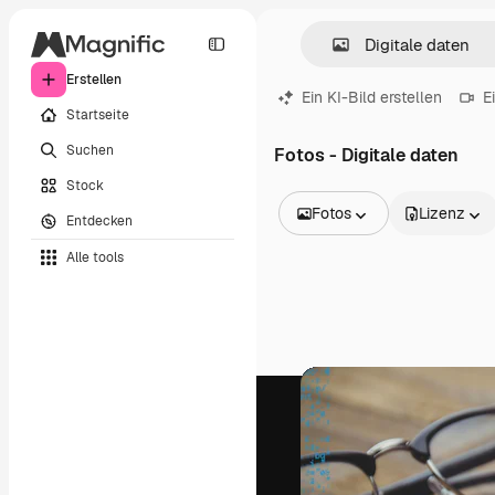
Erstellen
Ein KI-Bild erstellen
E
Startseite
Suchen
Fotos - Digitale daten
Stock
Fotos
Lizenz
Entdecken
Alle Bilder
Alle tools
Vektoren
Illustrationen
Fotos
PSD
Vorlagen
Mockups
Videos
Filmmaterial
Motion Graphics
Videovorlagen
Icons
3D-Modelle
Schriftarten