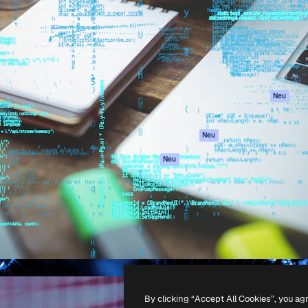
attform, um deine beste
Spaces
Academy
klichen. Mehr als 1 Million
KI-Assistent
Dokumentation
er Kreativen, Unternehmen,
KI-Bildgenerator
Support
Studios.
KI-Videogenerator
AGB
KI-
Datenschutzerkl
Stimmengenerator
Originale
Neu
Stock-Inhalte
Cookie-Richtlinie
MCP für
Vertrauenszentr
Neu
Claude/ChatGPT
Partner
Agenten
Neu
Unternehmen
API
Mobile App
Alle Magnific-Tools
-
2026
Freepik Company S.L.U.
Alle Rechte vorbehalten
.
By clicking “Accept All Cookies”, you ag