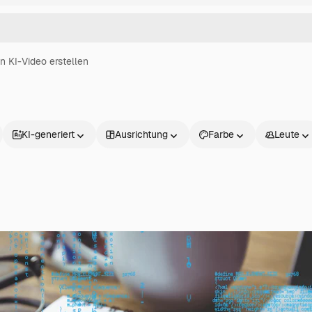
in KI-Video erstellen
KI-generiert
Ausrichtung
Farbe
Leute
Produkte
Loslegen