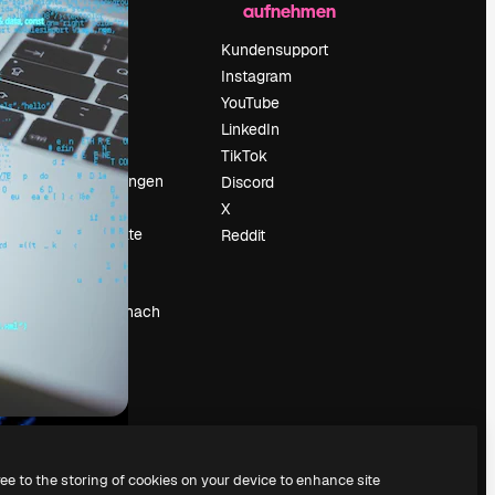
aufnehmen
Preise
Über uns
Kundensupport
Reviews
Instagram
Karriere
YouTube
ärung
Suchtrends
LinkedIn
Blog
TikTok
Veranstaltungen
Discord
um
Slidesgo
X
Deine Inhalte
Reddit
verkaufen
Pressesaal
Suchst du nach
magnific.ai
ree to the storing of cookies on your device to enhance site