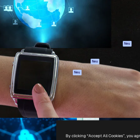
attform, um deine beste
Spaces
Academy
klichen. Mehr als 1 Million
KI-Assistent
Dokumentation
er Kreativen, Unternehmen,
KI-Bildgenerator
Support
Studios.
KI-Videogenerator
AGB
KI-
Datenschutzerkl
Stimmengenerator
Originale
Neu
Stock-Inhalte
Cookie-Richtlinie
MCP für
Vertrauenszentr
Neu
Claude/ChatGPT
Partner
Agenten
Neu
Unternehmen
API
Mobile App
Alle Magnific-Tools
-
2026
Freepik Company S.L.U.
Alle Rechte vorbehalten
.
By clicking “Accept All Cookies”, you ag