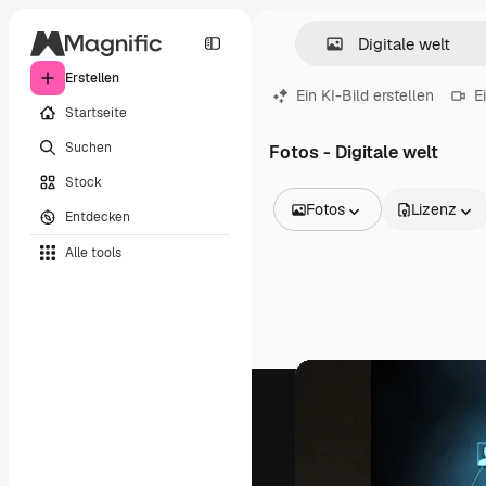
Erstellen
Ein KI-Bild erstellen
E
Startseite
Suchen
Fotos - Digitale welt
Stock
Fotos
Lizenz
Entdecken
Alle Bilder
Alle tools
Vektoren
Illustrationen
Fotos
PSD
Vorlagen
Mockups
Videos
Filmmaterial
Motion Graphics
Videovorlagen
Icons
3D-Modelle
Schriftarten