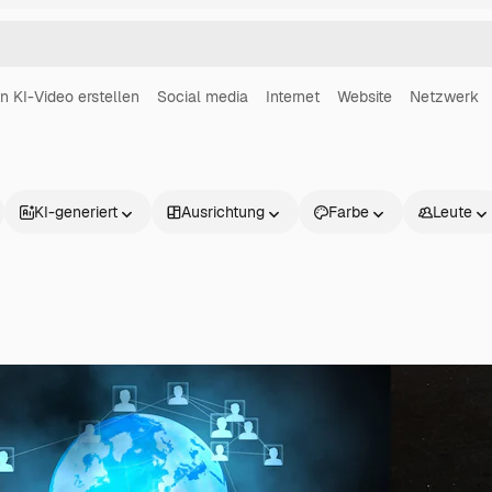
in KI-Video erstellen
Social media
Internet
Website
Netzwerk
KI-generiert
Ausrichtung
Farbe
Leute
Produkte
Loslegen