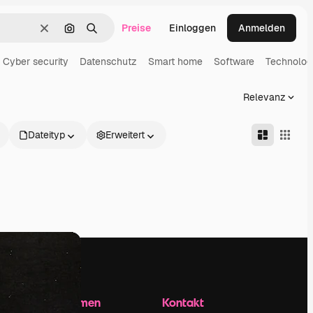
Preise
Einloggen
Anmelden
Löschen
Nach Bild suchen
Suchen
Cyber security
Datenschutz
Smart home
Software
Technolog
Relevanz
Dateityp
Erweitert
Unternehmen
Kontakt