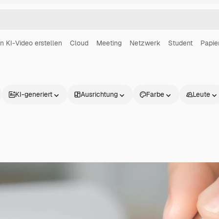
in KI-Video erstellen
Cloud
Meeting
Netzwerk
Student
Papie
KI-generiert
Ausrichtung
Farbe
Leute
Produkte
Loslegen