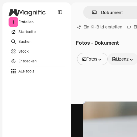
Erstellen
Ein KI-Bild erstellen
E
Startseite
Suchen
Fotos - Dokument
Stock
Fotos
Lizenz
Entdecken
Alle Bilder
Alle tools
Vektoren
Illustrationen
Fotos
PSD
Vorlagen
Mockups
Videos
Filmmaterial
Motion Graphics
Videovorlagen
Icons
3D-Modelle
Schriftarten