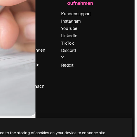
aufnehmen
Preise
Über uns
Kundensupport
Reviews
Instagram
Karriere
YouTube
ärung
Suchtrends
LinkedIn
Blog
TikTok
Veranstaltungen
Discord
um
Slidesgo
X
Deine Inhalte
Reddit
verkaufen
Pressesaal
Suchst du nach
magnific.ai
ree to the storing of cookies on your device to enhance site