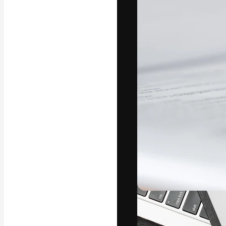
Die kreative Pl
Arbeit zu verwir
Abonnenten unt
Agenturen und 
Deutsch
Copyright © 2010