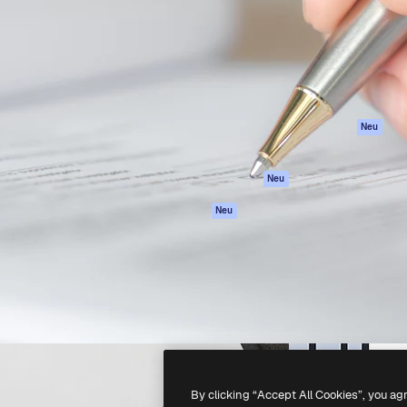
attform, um deine beste
Spaces
Academy
klichen. Mehr als 1 Million
KI-Assistent
Dokumentation
er Kreativen, Unternehmen,
KI-Bildgenerator
Support
Studios.
KI-Videogenerator
AGB
KI-
Datenschutzerkl
Stimmengenerator
Originale
Neu
Stock-Inhalte
Cookie-Richtlinie
MCP für
Vertrauenszentr
Neu
Claude/ChatGPT
Partner
Agenten
Neu
Unternehmen
API
Mobile App
Alle Magnific-Tools
-
2026
Freepik Company S.L.U.
Alle Rechte vorbehalten
.
By clicking “Accept All Cookies”, you ag