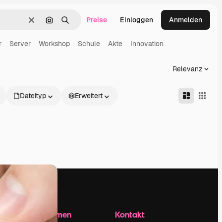
Preise
Einloggen
Anmelden
Löschen
Nach Bild suchen
Suchen
r
Server
Workshop
Schule
Akte
Innovation
Relevanz
Dateityp
Erweitert
Unternehmen
Kontakt