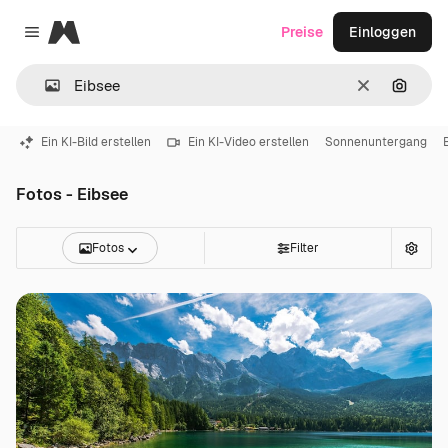
Magnific
Preise
Einloggen
Close menu
Löschen
Nach B
Ein KI-Bild erstellen
Ein KI-Video erstellen
Sonnenuntergang
Fotos - Eibsee
Fotos
Filter