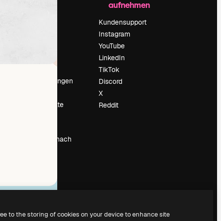
aufnehmen
Preise
Über uns
Kundensupport
Reviews
Instagram
Karriere
YouTube
ärung
Suchtrends
LinkedIn
Blog
TikTok
Veranstaltungen
Discord
um
Slidesgo
X
Deine Inhalte
Reddit
verkaufen
Pressesaal
Suchst du nach
magnific.ai
ree to the storing of cookies on your device to enhance site