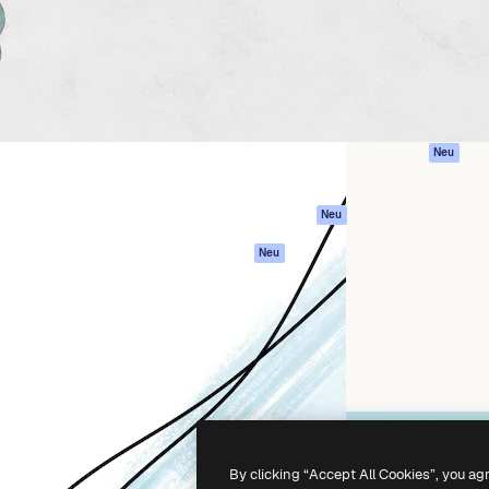
attform, um deine beste
Spaces
Academy
klichen. Mehr als 1 Million
KI-Assistent
Dokumentation
er Kreativen, Unternehmen,
KI-Bildgenerator
Support
Studios.
KI-Videogenerator
AGB
KI-
Datenschutzerkl
Stimmengenerator
Originale
Neu
Stock-Inhalte
Cookie-Richtlinie
MCP für
Vertrauenszentr
Neu
Claude/ChatGPT
Partner
Agenten
Neu
Unternehmen
API
Mobile App
Alle Magnific-Tools
-
2026
Freepik Company S.L.U.
Alle Rechte vorbehalten
.
By clicking “Accept All Cookies”, you ag