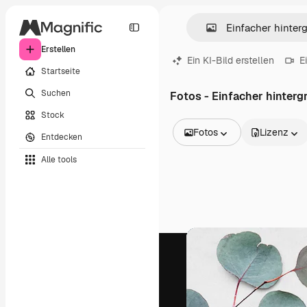
Erstellen
Ein KI-Bild erstellen
E
Startseite
Suchen
Fotos - Einfacher hinterg
Stock
Fotos
Lizenz
Entdecken
Alle Bilder
Alle tools
Vektoren
Illustrationen
Fotos
PSD
Vorlagen
Mockups
Videos
Filmmaterial
Motion Graphics
Videovorlagen
Icons
3D-Modelle
Schriftarten