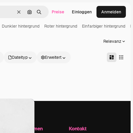
Preise
Einloggen
Anmelden
Löschen
Nach Bild suchen
Suchen
Dunkler hintergrund
Roter hintergrund
Einfarbiger hintergrund
L
Relevanz
Dateityp
Erweitert
Unternehmen
Kontakt