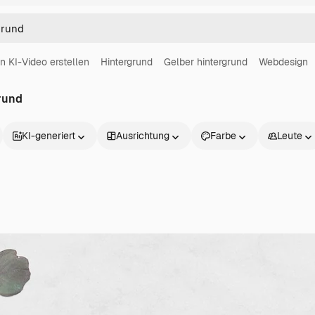
in KI-Video erstellen
Hintergrund
Gelber hintergrund
Webdesign
rund
KI-generiert
Ausrichtung
Farbe
Leute
Produkte
Loslegen