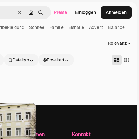
Preise
Einloggen
Anmelden
Löschen
Nach Bild suchen
Suchen
rtbekleidung
Schnee
Familie
Eishalle
Advent
Balance
Relevanz
Dateityp
Erweitert
Unternehmen
Kontakt