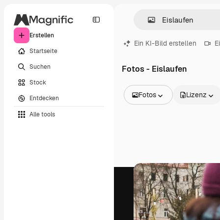
Erstellen
Ein KI-Bild erstellen
E
Startseite
Suchen
Fotos - Eislaufen
Stock
Fotos
Lizenz
Entdecken
Alle Bilder
Alle tools
Vektoren
Illustrationen
Fotos
PSD
Vorlagen
Mockups
Videos
Filmmaterial
Motion Graphics
Videovorlagen
Icons
3D-Modelle
Schriftarten