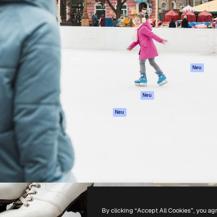
attform, um deine beste
Spaces
Academy
klichen. Mehr als 1 Million
KI-Assistent
Dokumentation
er Kreativen, Unternehmen,
KI-Bildgenerator
Support
Studios.
KI-Videogenerator
AGB
KI-
Datenschutzerkl
Stimmengenerator
Originale
Neu
Stock-Inhalte
Cookie-Richtlinie
MCP für
Vertrauenszentr
Neu
Claude/ChatGPT
Partner
Agenten
Neu
Unternehmen
API
Mobile App
Alle Magnific-Tools
-
2026
Freepik Company S.L.U.
Alle Rechte vorbehalten
.
By clicking “Accept All Cookies”, you ag