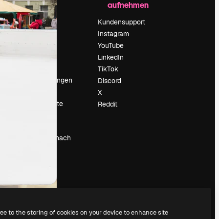
aufnehmen
Preise
Über uns
Kundensupport
Reviews
Instagram
Karriere
YouTube
ärung
Suchtrends
LinkedIn
Blog
TikTok
Veranstaltungen
Discord
um
Slidesgo
X
Deine Inhalte
Reddit
verkaufen
Pressesaal
Suchst du nach
magnific.ai
ree to the storing of cookies on your device to enhance site