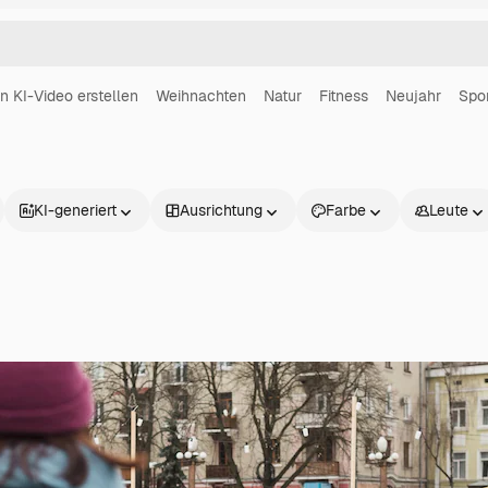
in KI-Video erstellen
Weihnachten
Natur
Fitness
Neujahr
Spo
KI-generiert
Ausrichtung
Farbe
Leute
Produkte
Loslegen