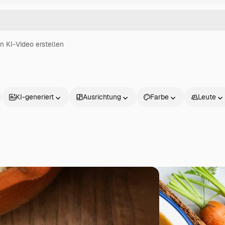
in KI-Video erstellen
KI-generiert
Ausrichtung
Farbe
Leute
Produkte
Loslegen