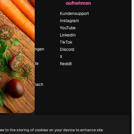
aufnehmen
Preise
Über uns
Kundensupport
Reviews
Instagram
Karriere
YouTube
ärung
Suchtrends
LinkedIn
Blog
TikTok
Veranstaltungen
Discord
um
Slidesgo
X
Deine Inhalte
Reddit
verkaufen
Pressesaal
Suchst du nach
magnific.ai
ree to the storing of cookies on your device to enhance site