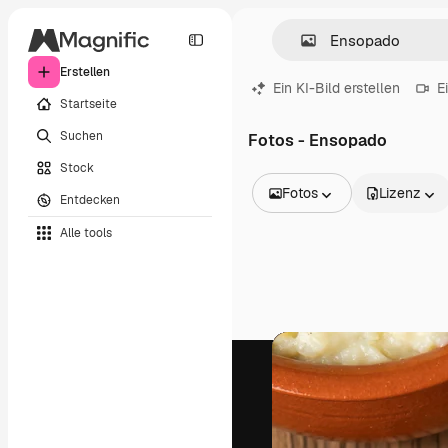
Erstellen
Ein KI-Bild erstellen
E
Startseite
Suchen
Fotos - Ensopado
Stock
Fotos
Lizenz
Entdecken
Alle Bilder
Alle tools
Vektoren
Illustrationen
Fotos
PSD
Vorlagen
Mockups
Videos
Filmmaterial
Motion Graphics
Videovorlagen
Icons
3D-Modelle
Schriftarten