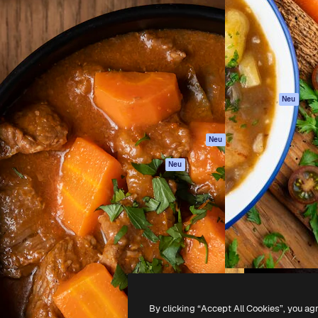
attform, um deine beste
Spaces
Academy
klichen. Mehr als 1 Million
KI-Assistent
Dokumentation
er Kreativen, Unternehmen,
KI-Bildgenerator
Support
Studios.
KI-Videogenerator
AGB
KI-
Datenschutzerkl
Stimmengenerator
Originale
Neu
Stock-Inhalte
Cookie-Richtlinie
MCP für
Vertrauenszentr
Neu
Claude/ChatGPT
Partner
Agenten
Neu
Unternehmen
API
Mobile App
Alle Magnific-Tools
-
2026
Freepik Company S.L.U.
Alle Rechte vorbehalten
.
By clicking “Accept All Cookies”, you ag