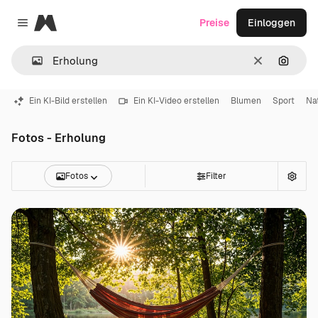
Magnific
Preise
Einloggen
Close menu
Löschen
Nach B
Ein KI-Bild erstellen
Ein KI-Video erstellen
Blumen
Sport
Na
Fotos - Erholung
Fotos
Filter