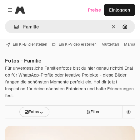
Magnific
Preise
Einloggen
Close menu
Löschen
Nach B
Ein KI-Bild erstellen
Ein KI-Video erstellen
Muttertag
Mama
Fotos - Familie
Für unvergessliche Familienfotos bist du hier genau richtig! Egal
ob für WhatsApp-Profile oder kreative Projekte - diese Bilder
fangen die schönsten Momente perfekt ein. Hol dir jetzt
Inspiration für deine nächsten Fotoideen und halte Erinnerungen
fest.
Fotos
Filter