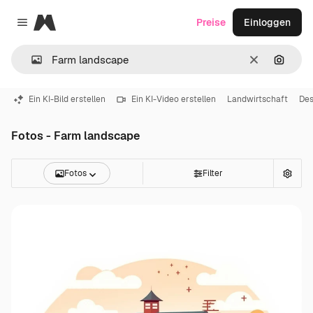
Magnific
Preise
Einloggen
Close menu
Löschen
Nach B
Ein KI-Bild erstellen
Ein KI-Video erstellen
Landwirtschaft
Des
Fotos - Farm landscape
Fotos
Filter