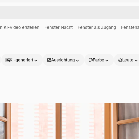
in KI-Video erstellen
Fenster Nacht
Fenster als Zugang
Fenster
KI-generiert
Ausrichtung
Farbe
Leute
Produkte
Loslegen