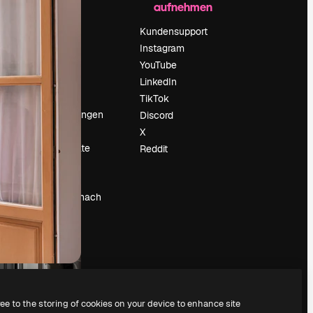
aufnehmen
Preise
Über uns
Kundensupport
Reviews
Instagram
Karriere
YouTube
ärung
Suchtrends
LinkedIn
Blog
TikTok
Veranstaltungen
Discord
um
Slidesgo
X
Deine Inhalte
Reddit
verkaufen
Pressesaal
Suchst du nach
magnific.ai
ree to the storing of cookies on your device to enhance site