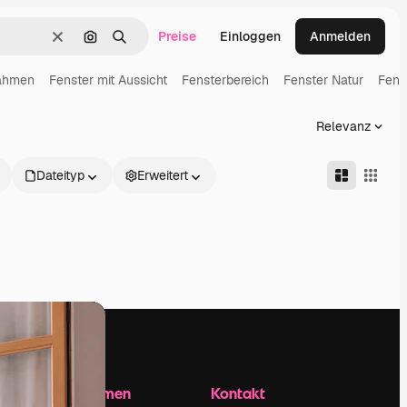
Preise
Einloggen
Anmelden
Löschen
Nach Bild suchen
Suchen
rahmen
Fenster mit Aussicht
Fensterbereich
Fenster Natur
Fens
Relevanz
Dateityp
Erweitert
Unternehmen
Kontakt