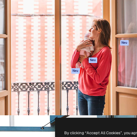
attform, um deine beste
Spaces
Academy
klichen. Mehr als 1 Million
KI-Assistent
Dokumentation
er Kreativen, Unternehmen,
KI-Bildgenerator
Support
Studios.
KI-Videogenerator
AGB
KI-
Datenschutzerkl
Stimmengenerator
Originale
Neu
Stock-Inhalte
Cookie-Richtlinie
MCP für
Vertrauenszentr
Neu
Claude/ChatGPT
Partner
Agenten
Neu
Unternehmen
API
Mobile App
Alle Magnific-Tools
-
2026
Freepik Company S.L.U.
Alle Rechte vorbehalten
.
By clicking “Accept All Cookies”, you ag