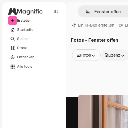
Erstellen
Ein KI-Bild erstellen
E
Startseite
Suchen
Fotos - Fenster offen
Stock
Fotos
Lizenz
Entdecken
Alle Bilder
Alle tools
Vektoren
Illustrationen
Fotos
PSD
Vorlagen
Mockups
Videos
Filmmaterial
Motion Graphics
Videovorlagen
Icons
3D-Modelle
Schriftarten