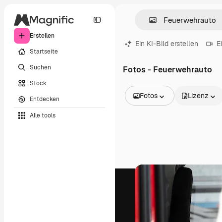
Erstellen
Ein KI-Bild erstellen
E
Startseite
Suchen
Fotos - Feuerwehrauto
Stock
Fotos
Lizenz
Entdecken
Alle Bilder
Alle tools
Vektoren
Illustrationen
Fotos
PSD
Vorlagen
Mockups
Videos
Filmmaterial
Motion Graphics
Videovorlagen
Icons
3D-Modelle
Schriftarten