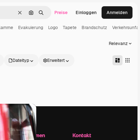
Preise
Einloggen
Anmelden
Löschen
Nach Bild suchen
Suchen
lamme
Evakuierung
Logo
Tapete
Brandschutz
Verkehrsunfal
Relevanz
Dateityp
Erweitert
Unternehmen
Kontakt