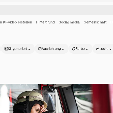
in KI-Video erstellen
Hintergrund
Social media
Gemeinschaft
F
KI-generiert
Ausrichtung
Farbe
Leute
Produkte
Loslegen