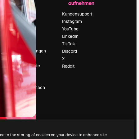
aufnehmen
Preise
Über uns
Kundensupport
Reviews
Instagram
Karriere
YouTube
ärung
Suchtrends
LinkedIn
Blog
TikTok
Veranstaltungen
Discord
um
Slidesgo
X
Deine Inhalte
Reddit
verkaufen
Pressesaal
Suchst du nach
magnific.ai
ree to the storing of cookies on your device to enhance site