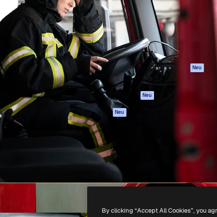
attform, um deine beste
Spaces
Academy
klichen. Mehr als 1 Million
KI-Assistent
Dokumentation
er Kreativen, Unternehmen,
KI-Bildgenerator
Support
Studios.
KI-Videogenerator
AGB
KI-
Datenschutzerkl
Stimmengenerator
Originale
Neu
Stock-Inhalte
Cookie-Richtlinie
MCP für
Vertrauenszentr
Neu
Claude/ChatGPT
Partner
Agenten
Neu
Unternehmen
API
Mobile App
Alle Magnific-Tools
-
2026
Freepik Company S.L.U.
Alle Rechte vorbehalten
.
By clicking “Accept All Cookies”, you ag