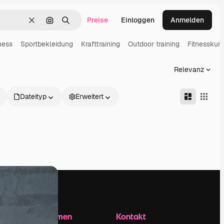
Preise
Einloggen
Anmelden
Löschen
Nach Bild suchen
Suchen
ness
Sportbekleidung
Krafttraining
Outdoor training
Fitnesskurs
Relevanz
Dateityp
Erweitert
Unternehmen
Kontakt