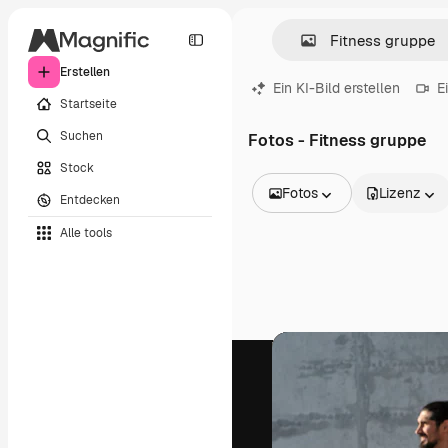
Erstellen
Ein KI-Bild erstellen
E
Startseite
Suchen
Fotos - Fitness gruppe
Stock
Fotos
Lizenz
Entdecken
Alle Bilder
Alle tools
Vektoren
Illustrationen
Fotos
PSD
Vorlagen
Mockups
Videos
Filmmaterial
Motion Graphics
Videovorlagen
Icons
3D-Modelle
Schriftarten