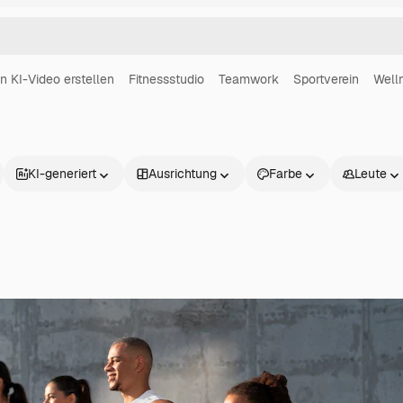
in KI-Video erstellen
Fitnessstudio
Teamwork
Sportverein
Well
KI-generiert
Ausrichtung
Farbe
Leute
Produkte
Loslegen