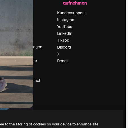
aufnehmen
Preise
Über uns
Kundensupport
Reviews
Instagram
Karriere
YouTube
ärung
Suchtrends
LinkedIn
Blog
TikTok
Veranstaltungen
Discord
um
Slidesgo
X
Deine Inhalte
Reddit
verkaufen
Pressesaal
Suchst du nach
magnific.ai
ree to the storing of cookies on your device to enhance site