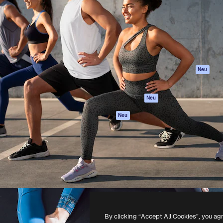
attform, um deine beste
Spaces
Academy
klichen. Mehr als 1 Million
KI-Assistent
Dokumentation
er Kreativen, Unternehmen,
KI-Bildgenerator
Support
Studios.
KI-Videogenerator
AGB
KI-
Datenschutzerkl
Stimmengenerator
Originale
Neu
Stock-Inhalte
Cookie-Richtlinie
MCP für
Vertrauenszentr
Neu
Claude/ChatGPT
Partner
Agenten
Neu
Unternehmen
API
Mobile App
Alle Magnific-Tools
-
2026
Freepik Company S.L.U.
Alle Rechte vorbehalten
.
By clicking “Accept All Cookies”, you ag