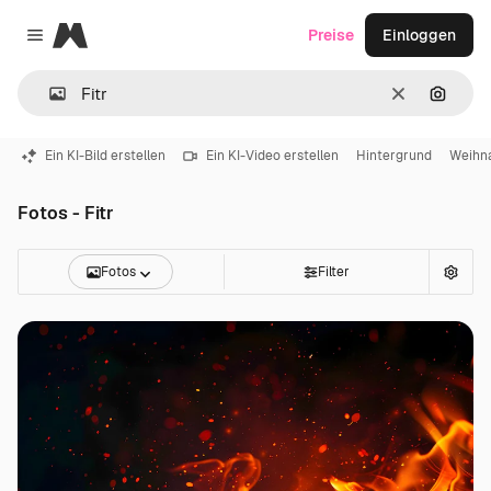
Magnific
Preise
Einloggen
Close menu
Löschen
Nach B
Ein KI-Bild erstellen
Ein KI-Video erstellen
Hintergrund
Weihn
Fotos - Fitr
Fotos
Filter