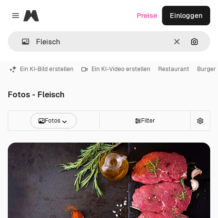
Magnific
Preise
Einloggen
Close menu
Löschen
Nach B
Ein KI-Bild erstellen
Ein KI-Video erstellen
Restaurant
Burger
Fotos - Fleisch
Fotos
Filter