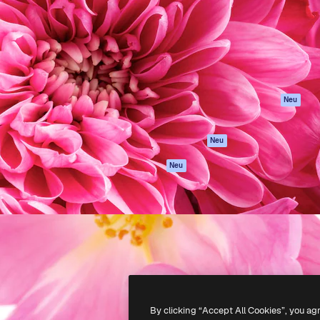
attform, um deine beste
Spaces
Academy
klichen. Mehr als 1 Million
KI-Assistent
Dokumentation
er Kreativen, Unternehmen,
KI-Bildgenerator
Support
Studios.
KI-Videogenerator
AGB
KI-
Datenschutzerkl
Stimmengenerator
Originale
Neu
Stock-Inhalte
Cookie-Richtlinie
MCP für
Vertrauenszentr
Neu
Claude/ChatGPT
Partner
Agenten
Neu
Unternehmen
API
Mobile App
Alle Magnific-Tools
-
2026
Freepik Company S.L.U.
Alle Rechte vorbehalten
.
By clicking “Accept All Cookies”, you ag