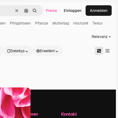
Preise
Einloggen
Anmelden
Löschen
Nach Bild suchen
Suchen
sen
Pfingstrosen
Pflanze
Muttertag
Hochzeit
Textur
Relevanz
Dateityp
Erweitert
Unternehmen
Kontakt