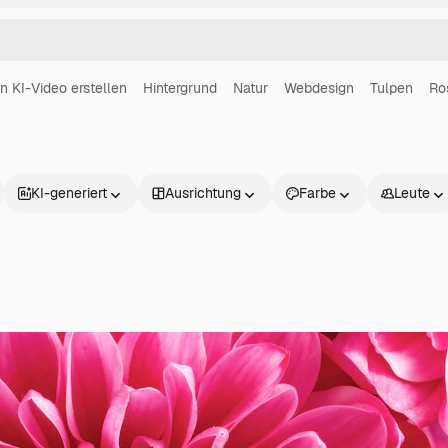
in KI-Video erstellen
Hintergrund
Natur
Webdesign
Tulpen
Ro
KI-generiert
Ausrichtung
Farbe
Leute
Produkte
Loslegen