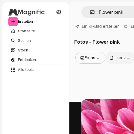
Erstellen
Ein KI-Bild erstellen
E
Startseite
Suchen
Fotos - Flower pink
Stock
Fotos
Lizenz
Entdecken
Alle Bilder
Alle tools
Vektoren
Illustrationen
Fotos
PSD
Vorlagen
Mockups
Videos
Filmmaterial
Motion Graphics
Videovorlagen
Icons
3D-Modelle
Schriftarten