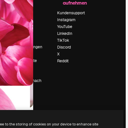
aufnehmen
Preise
Über uns
Kundensupport
Reviews
Instagram
Karriere
YouTube
ärung
Suchtrends
LinkedIn
Blog
TikTok
Veranstaltungen
Discord
um
Slidesgo
X
Deine Inhalte
Reddit
verkaufen
Pressesaal
Suchst du nach
magnific.ai
ree to the storing of cookies on your device to enhance site