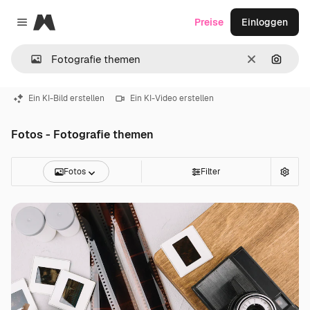
Magnific
Preise
Einloggen
Close menu
Löschen
Nach B
Ein KI-Bild erstellen
Ein KI-Video erstellen
Fotos - Fotografie themen
Fotos
Filter