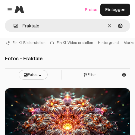
Magnific
Preise
Einloggen
Close menu
Löschen
Nach B
Ein KI-Bild erstellen
Ein KI-Video erstellen
Hintergrund
Marke
Fotos - Fraktale
Fotos
Filter