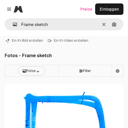
Magnific
Preise
Einloggen
Close menu
Löschen
Nach B
Ein KI-Bild erstellen
Ein KI-Video erstellen
Fotos - Frame sketch
Fotos
Filter