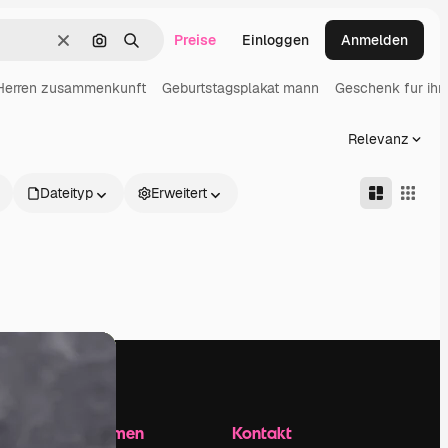
Preise
Einloggen
Anmelden
Löschen
Nach Bild suchen
Suchen
Herren zusammenkunft
Geburtstagsplakat mann
Geschenk fur ihn
Relevanz
Dateityp
Erweitert
Unternehmen
Kontakt