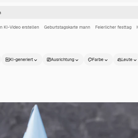
in KI-Video erstellen
Geburtstagskarte mann
Feierlicher festtag
KI-generiert
Ausrichtung
Farbe
Leute
Produkte
Loslegen