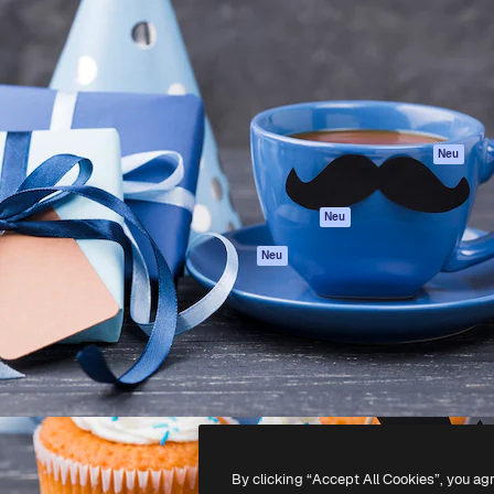
attform, um deine beste
Spaces
Academy
klichen. Mehr als 1 Million
KI-Assistent
Dokumentation
er Kreativen, Unternehmen,
KI-Bildgenerator
Support
Studios.
KI-Videogenerator
AGB
KI-
Datenschutzerkl
Stimmengenerator
Originale
Neu
Stock-Inhalte
Cookie-Richtlinie
MCP für
Vertrauenszentr
Neu
Claude/ChatGPT
Partner
Agenten
Neu
Unternehmen
API
Mobile App
Alle Magnific-Tools
-
2026
Freepik Company S.L.U.
Alle Rechte vorbehalten
.
By clicking “Accept All Cookies”, you ag