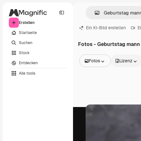
Erstellen
Ein KI-Bild erstellen
E
Startseite
Suchen
Fotos - Geburtstag mann
Stock
Fotos
Lizenz
Entdecken
Alle Bilder
Alle tools
Vektoren
Illustrationen
Fotos
PSD
Vorlagen
Mockups
Videos
Filmmaterial
Motion Graphics
Videovorlagen
Icons
3D-Modelle
Schriftarten