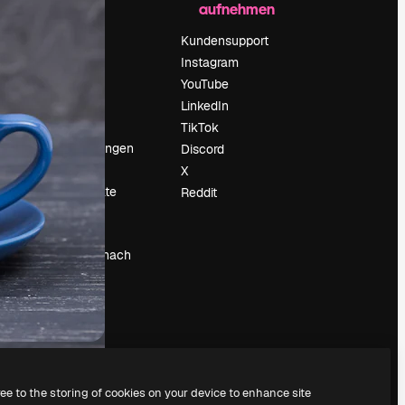
aufnehmen
Preise
Über uns
Kundensupport
Reviews
Instagram
Karriere
YouTube
ärung
Suchtrends
LinkedIn
Blog
TikTok
Veranstaltungen
Discord
um
Slidesgo
X
Deine Inhalte
Reddit
verkaufen
Pressesaal
Suchst du nach
magnific.ai
ree to the storing of cookies on your device to enhance site