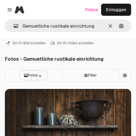
Magnific
Preise
Einloggen
Close menu
Löschen
Nach B
Ein KI-Bild erstellen
Ein KI-Video erstellen
Fotos - Gemuetliche rustikale einrichtung
Fotos
Filter