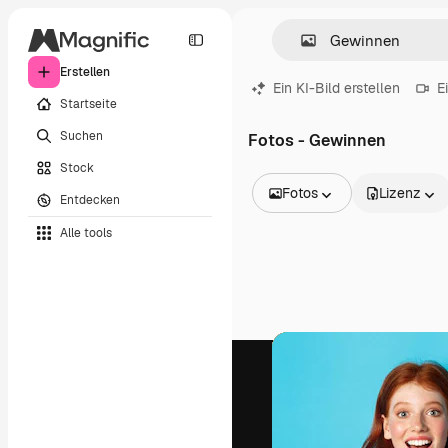
Erstellen
Ein KI-Bild erstellen
E
Startseite
Suchen
Fotos - Gewinnen
Stock
Fotos
Lizenz
Entdecken
Alle Bilder
Alle tools
Vektoren
Illustrationen
Fotos
PSD
Vorlagen
Mockups
Videos
Filmmaterial
Motion Graphics
Videovorlagen
Icons
3D-Modelle
Schriftarten