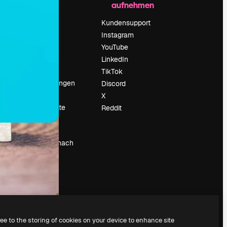
aufnehmen
Preise
Über uns
Kundensupport
Reviews
Instagram
Karriere
YouTube
ärung
Suchtrends
LinkedIn
Blog
TikTok
Veranstaltungen
Discord
um
Slidesgo
X
Deine Inhalte
Reddit
verkaufen
Pressesaal
Suchst du nach
magnific.ai
ree to the storing of cookies on your device to enhance site