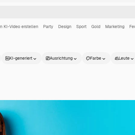
in KI-Video erstellen
Party
Design
Sport
Gold
Marketing
Fe
KI-generiert
Ausrichtung
Farbe
Leute
Produkte
Loslegen