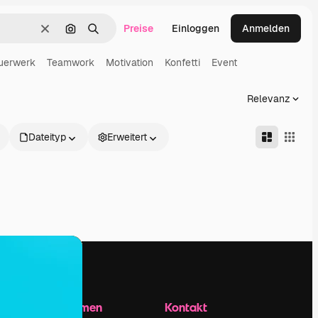
Preise
Einloggen
Anmelden
Löschen
Nach Bild suchen
Suchen
uerwerk
Teamwork
Motivation
Konfetti
Event
Relevanz
Dateityp
Erweitert
Unternehmen
Kontakt