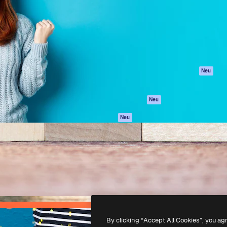
attform, um deine beste
Spaces
Academy
klichen. Mehr als 1 Million
KI-Assistent
Dokumentation
er Kreativen, Unternehmen,
KI-Bildgenerator
Support
Studios.
KI-Videogenerator
AGB
KI-
Datenschutzerkl
Stimmengenerator
Originale
Neu
Stock-Inhalte
Cookie-Richtlinie
MCP für
Vertrauenszentr
Neu
Claude/ChatGPT
Partner
Agenten
Neu
Unternehmen
API
Mobile App
Alle Magnific-Tools
-
2026
Freepik Company S.L.U.
Alle Rechte vorbehalten
.
By clicking “Accept All Cookies”, you ag